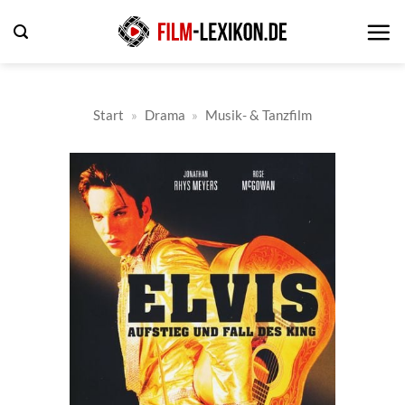
Zum
Inhalt
springen
Start
»
Drama
»
Musik- & Tanzfilm