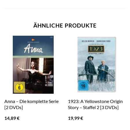
ÄHNLICHE PRODUKTE
Anna – Die komplette Serie
1923: A Yellowstone Origin
[2 DVDs]
Story – Staffel 2 [3 DVDs]
14,89
€
19,99
€