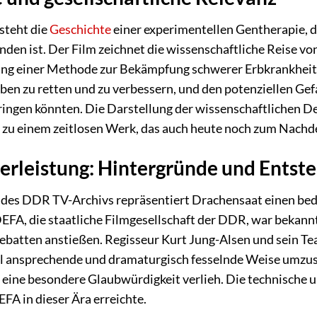
steht die
Geschichte
einer experimentellen Gentherapie, d
nden ist. Der Film zeichnet die wissenschaftliche Reise vo
ung einer Methode zur Bekämpfung schwerer Erbkrankheiten
en zu retten und zu verbessern, und den potenziellen Gef
ingen könnten. Die Darstellung der wissenschaftlichen Deb
zu einem zeitlosen Werk, das auch heute noch zum Nachd
rleistung: Hintergründe und Entst
l des DDR TV-Archivs repräsentiert Drachensaat einen be
DEFA, die staatliche Filmgesellschaft der DDR, war bekannt 
 Debatten anstießen. Regisseur Kurt Jung-Alsen und sein T
ll ansprechende und dramaturgisch fesselnde Weise umzus
 eine besondere Glaubwürdigkeit verlieh. Die technische 
FA in dieser Ära erreichte.