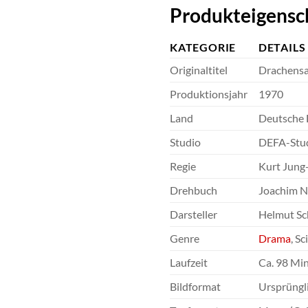
Produkteigensc
KATEGORIE
DETAILS
Originaltitel
Drachensa
Produktionsjahr
1970
Land
Deutsche 
Studio
DEFA-Studi
Regie
Kurt Jung
Drehbuch
Joachim N
Darsteller
Helmut Sch
Genre
Drama
, S
Laufzeit
Ca. 98 Min
Bildformat
Ursprüngli