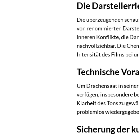
Die Darstellerr
Die überzeugenden schausp
von renommierten Darstel
inneren Konflikte, die Da
nachvollziehbar. Die Chem
Intensität des Films bei 
Technische Vora
Um Drachensaat in seiner 
verfügen, insbesondere be
Klarheit des Tons zu gewäh
problemlos wiedergegeben
Sicherung der k