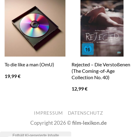
Rejected – Die Verstoßenen
To die like a man (OmU)
(The Coming-of-Age
19,99
€
Collection No. 40)
12,99
€
IMPRESSUM
DATENSCHUTZ
Copyright 2026 ©
film-lexikon.de