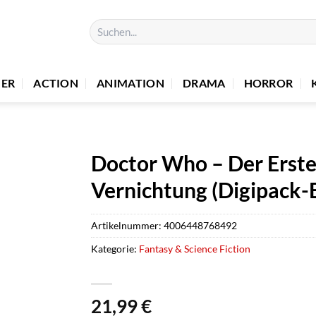
Suchen
nach:
UER
ACTION
ANIMATION
DRAMA
HORROR
Doctor Who – Der Erst
Vernichtung (Digipack-E
Artikelnummer:
4006448768492
Kategorie:
Fantasy & Science Fiction
21,99
€