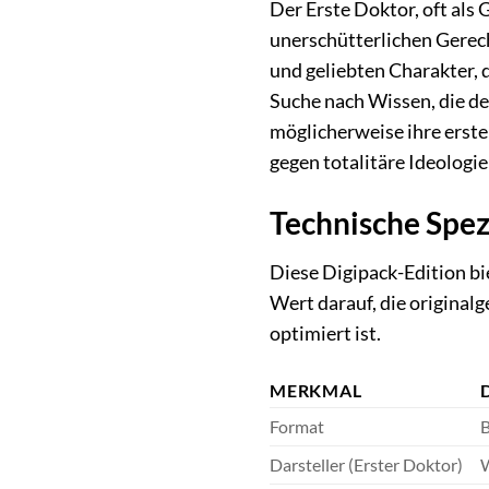
Der Erste Doktor, oft als 
unerschütterlichen Gerech
und geliebten Charakter, 
Suche nach Wissen, die d
möglicherweise ihre erst
gegen totalitäre Ideologie
Technische Spez
Diese Digipack-Edition bi
Wert darauf, die original
optimiert ist.
MERKMAL
Format
B
Darsteller (Erster Doktor)
W