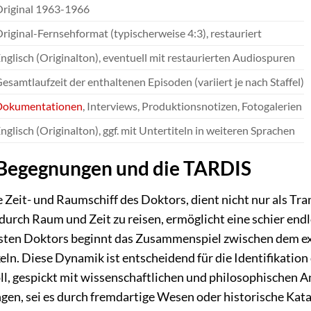
riginal 1963-1966
riginal-Fernsehformat (typischerweise 4:3), restauriert
nglisch (Originalton), eventuell mit restaurierten Audiospuren
esamtlaufzeit der enthaltenen Episoden (variiert je nach Staffel)
Dokumentationen
, Interviews, Produktionsnotizen, Fotogalerien
nglisch (Originalton), ggf. mit Untertiteln in weiteren Sprachen
 Begegnungen und die TARDIS
Zeit- und Raumschiff des Doktors, dient nicht nur als Tran
 durch Raum und Zeit zu reisen, ermöglicht eine schier end
sten Doktors beginnt das Zusammenspiel zwischen dem ex
eln. Diese Dynamik ist entscheidend für die Identifikation 
l, gespickt mit wissenschaftlichen und philosophischen An
en, sei es durch fremdartige Wesen oder historische Kata