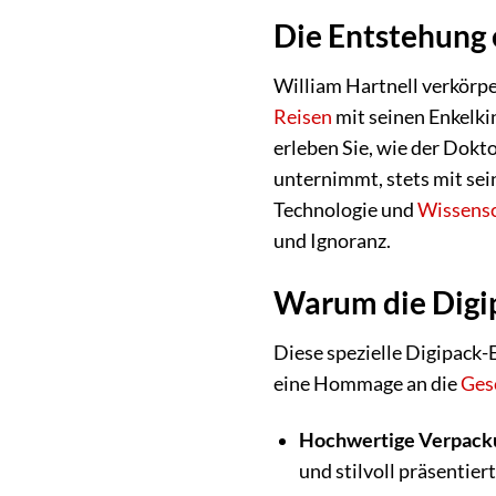
Die Entstehung 
William Hartnell verkörp
Reisen
mit seinen Enkelki
erleben Sie, wie der Dok
unternimmt, stets mit sei
Technologie und
Wissensc
und Ignoranz.
Warum die Digi
Diese spezielle Digipack-
eine Hommage an die
Ges
Hochwertige Verpack
und stilvoll präsentiert