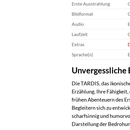
Erste Ausstrahlung
O
Bildformat
O
Audio
E
Laufzeit
G
Extras
Sprache(n)
E
Unvergessliche
Die TARDIS, das ikonische 
Erzählung. Ihre Fähigkeit,
frühen Abenteuern des Er
Begleitern sich zu entwick
scharfsinnig und humorvol
Darstellung der Bedrohung