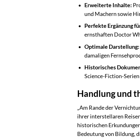
Erweiterte Inhalte:
Pro
und Machern sowie Hin
Perfekte Ergänzung fü
ernsthaften Doctor W
Optimale Darstellung:
damaligen Fernsehpro
Historisches Dokumen
Science-Fiction-Serien
Handlung und t
„Am Rande der Vernichtung“
ihrer interstellaren Reis
historischen Erkundungen 
Bedeutung von Bildung, di