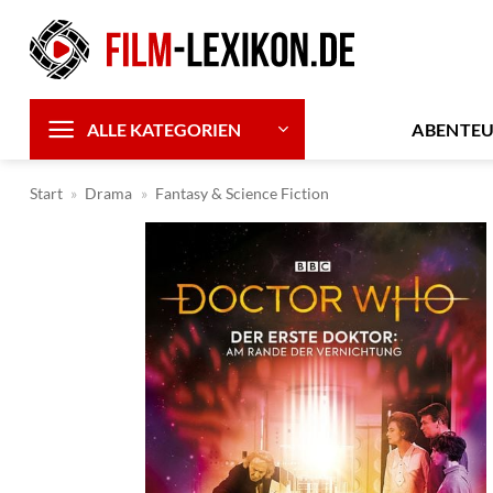
Zum
Inhalt
springen
ABENTE
ALLE KATEGORIEN
Start
»
Drama
»
Fantasy & Science Fiction