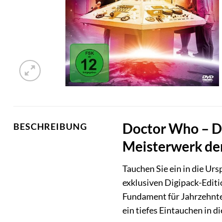
Doctor Who – De
BESCHREIBUNG
Meisterwerk der
Tauchen Sie ein in die Ur
exklusiven Digipack-Edit
Fundament für Jahrzehnte
ein tiefes Eintauchen in d