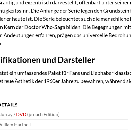
Grantig und exzentrisch dargestellt, offenbart unter seiner
tigkeitssinn. Die Anfänge der Serie legen den Grundstein
der er heute ist. Die Serie beleuchtet auch die menschlich
en Kern der Doctor Who-Saga bilden. Die Begegnungen mit
en Andeutungen erfahren, prägen das universelle Bedrohu
n.
ifikationen und Darsteller
etet ein umfassendes Paket für Fans und Liebhaber klassis
getreue Ästhetik der 1960er Jahre zu bewahren, während s
DETAILS
lu-ray /
DVD
(je nach Edition)
illiam Hartnell