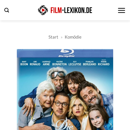
Zum
Inhalt
springen
Start
»
Komödie