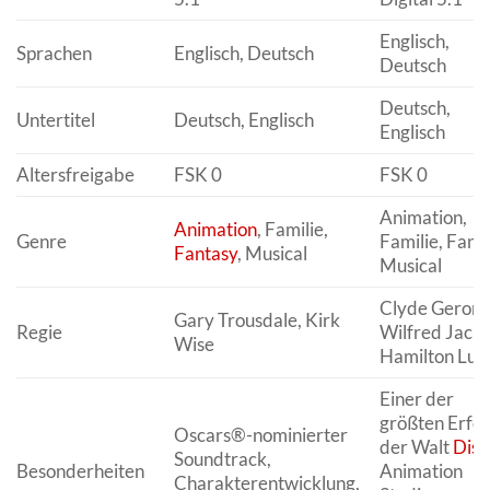
Englisch,
Sprachen
Englisch, Deutsch
Deutsch
Deutsch,
Untertitel
Deutsch, Englisch
Englisch
Altersfreigabe
FSK 0
FSK 0
Animation,
Animation
, Familie,
Genre
Familie, Fanta
Fantasy
, Musical
Musical
Clyde Geroni
Gary Trousdale, Kirk
Regie
Wilfred Jacks
Wise
Hamilton Lus
Einer der
größten Erfol
Oscars®-nominierter
der Walt
Disn
Soundtrack,
Besonderheiten
Animation
Charakterentwicklung,