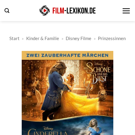
Zum
Inhalt
springen
Start
»
Kinder & Familie
»
Disney Filme
»
Prinzessinnen