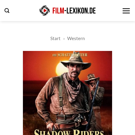
Zum
Inhalt
springen
Start
»
Western