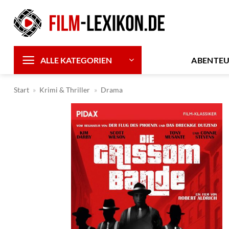
Zum
Inhalt
springen
ABENTE
ALLE KATEGORIEN
Start
»
Krimi & Thriller
»
Drama