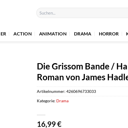
Suchen
nach:
UER
ACTION
ANIMATION
DRAMA
HORROR
Die Grissom Bande / Ha
Roman von James Hadley
Artikelnummer:
4260696733033
Kategorie:
Drama
16,99
€