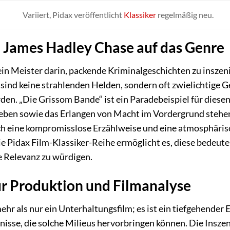
Variiert, Pidax veröffentlicht
Klassiker
regelmäßig neu.
n James Hadley Chase auf das Genre
n Meister darin, packende Kriminalgeschichten zu inszeni
 sind keine strahlenden Helden, sondern oft zwielichtige G
n. „Die Grissom Bande“ ist ein Paradebeispiel für diesen
rleben sowie das Erlangen von Macht im Vordergrund stehe
ch eine kompromisslose Erzählweise und eine atmosphärisch
e Pidax Film-Klassiker-Reihe ermöglicht es, diese bedeute
le Relevanz zu würdigen.
r Produktion und Filmanalyse
hr als nur ein Unterhaltungsfilm; es ist ein tiefgehender E
nisse, die solche Milieus hervorbringen können. Die Inszen