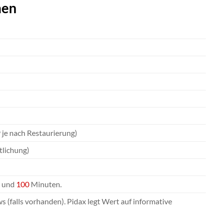
nen
9 je nach Restaurierung)
tlichung)
0 und
100
Minuten.
 (falls vorhanden). Pidax legt Wert auf informative