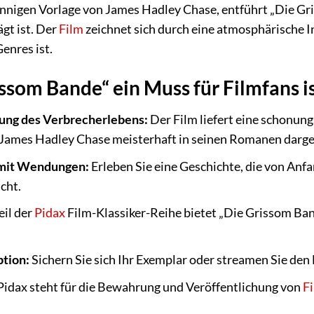
innigen Vorlage von James Hadley Chase, entführt „Die Gri
gt ist. Der
Film
zeichnet sich durch eine atmosphärische I
enres ist.
som Bande“ ein Muss für Filmfans i
ung des Verbrecherlebens:
Der Film liefert eine schonung
 James Hadley Chase meisterhaft in seinen Romanen darge
mit Wendungen:
Erleben Sie eine Geschichte, die von Anf
cht.
eil der
Pidax
Film-Klassiker-Reihe bietet „Die Grissom Band
tion:
Sichern Sie sich Ihr Exemplar oder streamen Sie den
Pidax steht für die Bewahrung und Veröffentlichung von
F