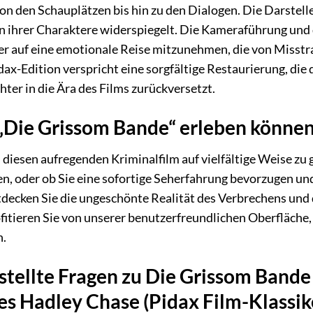
on den Schauplätzen bis hin zu den Dialogen. Die Darsteller
n ihrer Charaktere widerspiegelt. Die Kameraführung und d
er auf eine emotionale Reise mitzunehmen, die von Misst
dax-Edition verspricht eine sorgfältige Restaurierung, die
ter in die Ära des Films zurückversetzt.
„Die Grissom Bande“ erleben könne
, diesen aufregenden Kriminalfilm auf vielfältige Weise zu
n, oder ob Sie eine sofortige Seherfahrung bevorzugen un
decken Sie die ungeschönte Realität des Verbrechens und 
itieren Sie von unserer benutzerfreundlichen Oberfläche,
n.
stellte Fragen zu Die Grissom Bande
 Hadley Chase (Pidax Film-Klassik