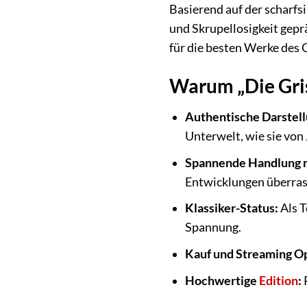
Basierend auf der scharfs
und Skrupellosigkeit geprä
für die besten Werke des G
Warum „Die Gris
Authentische Darstell
Unterwelt, wie sie von
Spannende Handlung 
Entwicklungen überras
Klassiker-Status:
Als T
Spannung.
Kauf und Streaming Op
Hochwertige
Edition
: