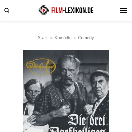
Zum
Inhalt
springen
Start
»
Komödie
»
Comedy