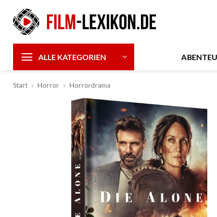
Zum
Inhalt
springen
ABENTE
ALLE KATEGORIEN
Start
»
Horror
»
Horrordrama