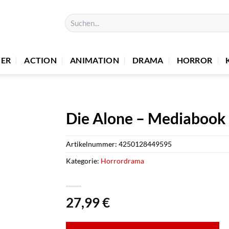
Suchen
nach:
UER
ACTION
ANIMATION
DRAMA
HORROR
Die Alone – Mediabook 
Artikelnummer:
4250128449595
Kategorie:
Horrordrama
27,99
€