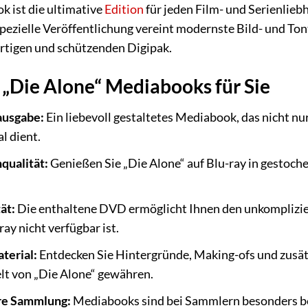
 ist die ultimative
Edition
für jeden Film- und Serienliebh
spezielle Veröffentlichung vereint modernste Bild- und 
rtigen und schützenden Digipak.
s „Die Alone“ Mediabooks für Sie
usgabe:
Ein liebevoll gestaltetes Mediabook, das nicht nu
l dient.
qualität:
Genießen Sie „Die Alone“ auf Blu-ray in gestoc
ät:
Die enthaltene DVD ermöglicht Ihnen den unkomplizier
ray nicht verfügbar ist.
terial:
Entdecken Sie Hintergründe, Making-ofs und zusätzl
lt von „Die Alone“ gewähren.
hre Sammlung:
Mediabooks sind bei Sammlern besonders bel