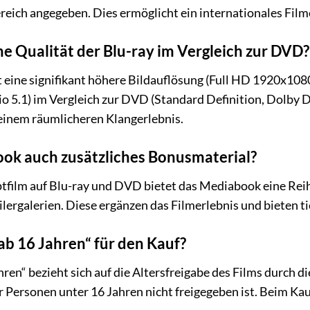
reich angegeben. Dies ermöglicht ein internationales Filme
he Qualität der Blu-ray im Vergleich zur DVD?
t eine signifikant höhere Bildauflösung (Full HD 1920x1080
5.1) im Vergleich zur DVD (Standard Definition, Dolby Digi
einem räumlicheren Klangerlebnis.
ook auch zusätzliches Bonusmaterial?
film auf Blu-ray und DVD bietet das Mediabook eine Reih
lergalerien. Diese ergänzen das Filmerlebnis und bieten ti
b 16 Jahren“ für den Kauf?
en“ bezieht sich auf die Altersfreigabe des Films durch di
ür Personen unter 16 Jahren nicht freigegeben ist. Beim Ka