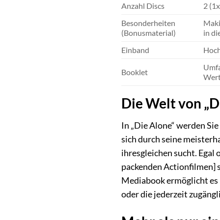
Anzahl Discs
2 (1
Besonderheiten
Makin
(Bonusmaterial)
in d
Einband
Hoch
Umfa
Booklet
Wert
Die Welt von „Di
In „Die Alone“ werden Si
sich durch seine meisterh
ihresgleichen sucht. Egal
packenden Actionfilmen] s
Mediabook ermöglicht es I
oder die jederzeit zugäng