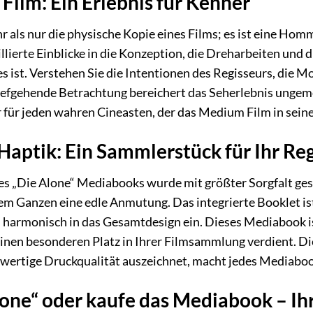
 Film: Ein Erlebnis für Kenner
 als nur die physische Kopie eines Films; es ist eine Hom
llierte Einblicke in die Konzeption, die Dreharbeiten und 
 ist. Verstehen Sie die Intentionen des Regisseurs, die 
tiefgehende Betrachtung bereichert das Seherlebnis unge
 für jeden wahren Cineasten, der das Medium Film in sein
Haptik: Ein Sammlerstück für Ihr Re
s „Die Alone“ Mediabooks wurde mit größter Sorgfalt gest
dem Ganzen eine edle Anmutung. Das integrierte Booklet ist
 harmonisch in das Gesamtdesign ein. Dieses Mediabook i
inen besonderen Platz in Ihrer Filmsammlung verdient. Die 
ertige Druckqualität auszeichnet, macht jedes Mediaboo
one“ oder kaufe das Mediabook – Ih