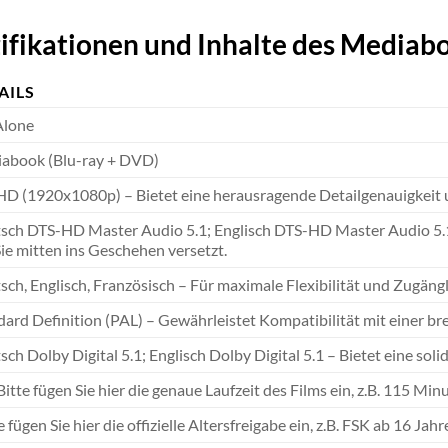
ifikationen und Inhalte des Mediab
AILS
Alone
abook (Blu-ray + DVD)
 HD (1920x1080p) – Bietet eine herausragende Detailgenauigkeit un
sch DTS-HD Master Audio 5.1; Englisch DTS-HD Master Audio 5.1 
Sie mitten ins Geschehen versetzt.
sch, Englisch, Französisch – Für maximale Flexibilität und Zugängl
dard Definition (PAL) – Gewährleistet Kompatibilität mit einer br
ch Dolby Digital 5.1; Englisch Dolby Digital 5.1 – Bietet eine soli
Bitte fügen Sie hier die genaue Laufzeit des Films ein, z.B. 115 Min
e fügen Sie hier die offizielle Altersfreigabe ein, z.B. FSK ab 16 Jahr