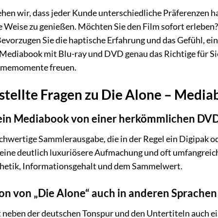
hen wir, dass jeder Kunde unterschiedliche Präferenzen hat
e Weise zu genießen. Möchten Sie den Film sofort erleben?
evorzugen Sie die haptische Erfahrung und das Gefühl, ei
 Mediabook mit Blu-ray und DVD genau das Richtige für Sie
Filmemomente freuen.
stellte Fragen zu Die Alone – Media
ein Mediabook von einer herkömmlichen DVD-
chwertige Sammlerausgabe, die in der Regel ein Digipak o
t eine deutlich luxuriösere Aufmachung und oft umfangre
sthetik, Informationsgehalt und dem Sammelwert.
sion von „Die Alone“ auch in anderen Sprachen
 neben der deutschen Tonspur und den Untertiteln auch ei