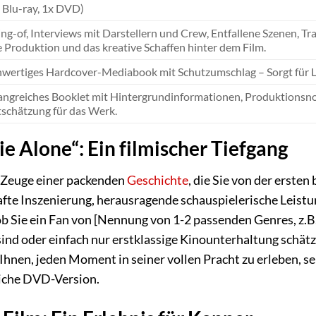
x Blu-ray, 1x DVD)
g-of, Interviews mit Darstellern und Crew, Entfallene Szenen, Trai
ie Produktion und das kreative Schaffen hinter dem Film.
wertiges Hardcover-Mediabook mit Schutzumschlag – Sorgt für Lan
ngreiches Booklet mit Hintergrundinformationen, Produktionsnoti
schätzung für das Werk.
e Alone“: Ein filmischer Tiefgang
e Zeuge einer packenden
Geschichte
, die Sie von der ersten
afte Inszenierung, herausragende schauspielerische Leist
 ob Sie ein Fan von [Nennung von 1-2 passenden Genres, z.
ind oder einfach nur erstklassige Kinounterhaltung schätz
hnen, jeden Moment in seiner vollen Pracht zu erleben, sei
liche DVD-Version.