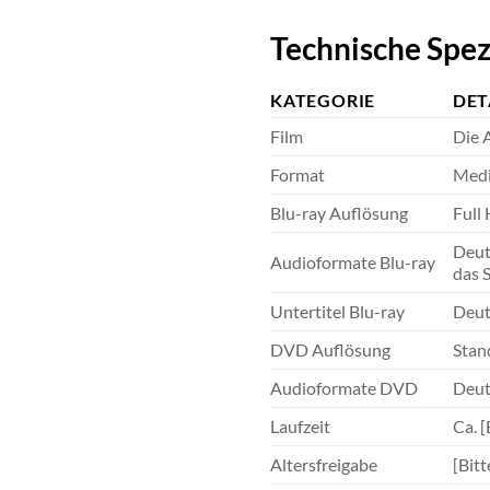
Technische Spez
KATEGORIE
DET
Film
Die 
Format
Medi
Blu-ray Auflösung
Full
Deut
Audioformate Blu-ray
das 
Untertitel Blu-ray
Deut
DVD Auflösung
Stan
Audioformate DVD
Deuts
Laufzeit
Ca. [
Altersfreigabe
[Bitt