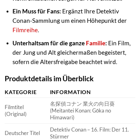
Ein Muss für Fans:
Ergänzt Ihre Detektiv
Conan-Sammlung um einen Höhepunkt der
Filmreihe
.
Unterhaltsam für die ganze
Familie
:
Ein Film,
der Jung und Alt gleichermaßen begeistert,
sofern die Altersfreigabe beachtet wird.
Produktdetails im Überblick
KATEGORIE
INFORMATION
名探偵コナン 業火の向日葵
Filmtitel
(Meitantei Konan: Gōka no
(Original)
Himawari)
Detektiv Conan – 16. Film: Der 11.
Deutscher Titel
Stürmer