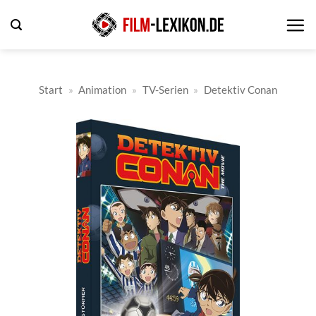
Zum
Inhalt
springen
Start
»
Animation
»
TV-Serien
»
Detektiv Conan