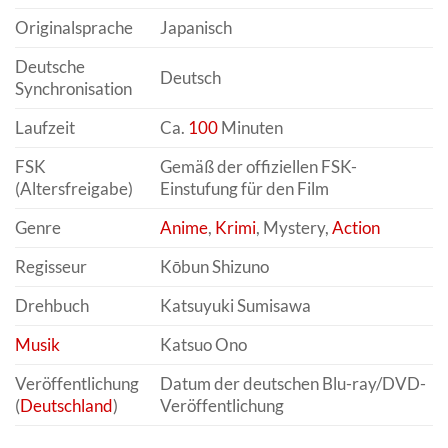
Originalsprache
Japanisch
Deutsche
Deutsch
Synchronisation
Laufzeit
Ca.
100
Minuten
FSK
Gemäß der offiziellen FSK-
(Altersfreigabe)
Einstufung für den Film
Genre
Anime
,
Krimi
, Mystery,
Action
Regisseur
Kōbun Shizuno
Drehbuch
Katsuyuki Sumisawa
Musik
Katsuo Ono
Veröffentlichung
Datum der deutschen Blu-ray/DVD-
(
Deutschland
)
Veröffentlichung