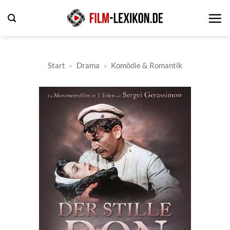
Zum
Inhalt
springen
Start
»
Drama
»
Komödie & Romantik