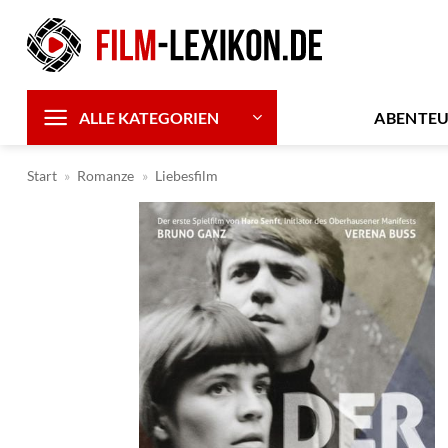
Zum
Inhalt
springen
ABENTE
ALLE KATEGORIEN
Start
»
Romanze
»
Liebesfilm