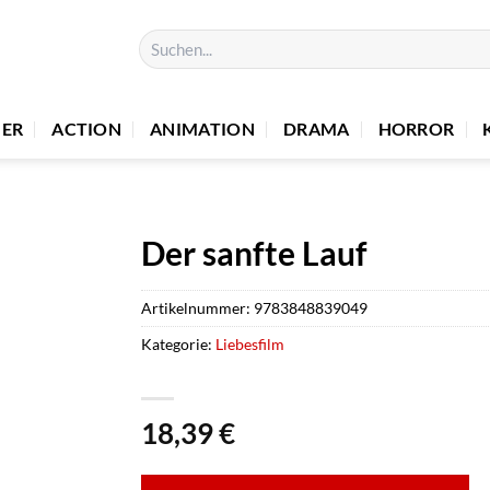
Suchen
nach:
UER
ACTION
ANIMATION
DRAMA
HORROR
Der sanfte Lauf
Artikelnummer:
9783848839049
Kategorie:
Liebesfilm
18,39
€