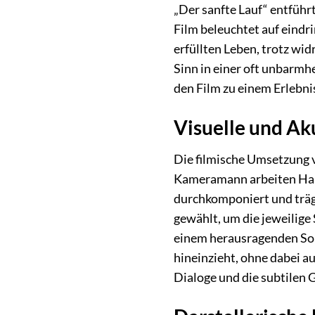
„Der sanfte Lauf“ entführ
Film beleuchtet auf eind
erfüllten Leben, trotz wi
Sinn in einer oft unbarmh
den Film zu einem Erlebni
Visuelle und Ak
Die filmische Umsetzung v
Kameramann arbeiten Hand 
durchkomponiert und trä
gewählt, um die jeweilige
einem herausragenden Soun
hineinzieht, ohne dabei a
Dialoge und die subtilen