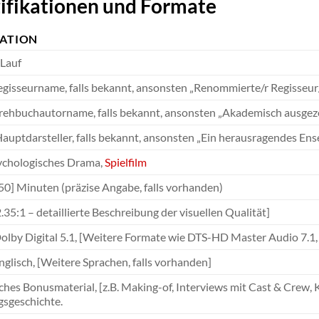
ifikationen und Formate
KATION
 Lauf
Regisseurname, falls bekannt, ansonsten „Renommierte/r Regisseur
Drehbuchautorname, falls bekannt, ansonsten „Akademisch ausgeze
 Hauptdarsteller, falls bekannt, ansonsten „Ein herausragendes En
sychologisches Drama,
Spielfilm
50] Minuten (präzise Angabe, falls vorhanden)
 2.35:1 – detaillierte Beschreibung der visuellen Qualität]
olby Digital 5.1, [Weitere Formate wie DTS-HD Master Audio 7.1, 
nglisch, [Weitere Sprachen, falls vorhanden]
hes Bonusmaterial, [z.B. Making-of, Interviews mit Cast & Crew, Ki
sgeschichte.