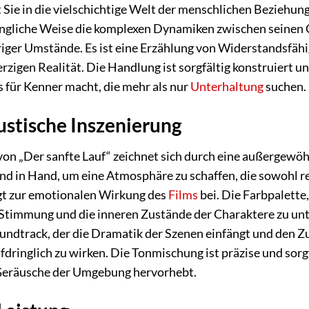
t Sie in die vielschichtige Welt der menschlichen Beziehu
ringliche Weise die komplexen Dynamiken zwischen seinen 
driger Umstände. Es ist eine Erzählung von Widerstandsfäh
erzigen Realität. Die Handlung ist sorgfältig konstruiert 
s für Kenner macht, die mehr als nur
Unterhaltung
suchen.
ustische Inszenierung
on „Der sanfte Lauf“ zeichnet sich durch eine außergewöhn
in Hand, um eine Atmosphäre zu schaffen, die sowohl realis
gt zur emotionalen Wirkung des
Films
bei. Die Farbpalette
 Stimmung und die inneren Zustände der Charaktere zu unte
dtrack, der die Dramatik der Szenen einfängt und den Zu
ufdringlich zu wirken. Die Tonmischung ist präzise und sor
 Geräusche der Umgebung hervorhebt.