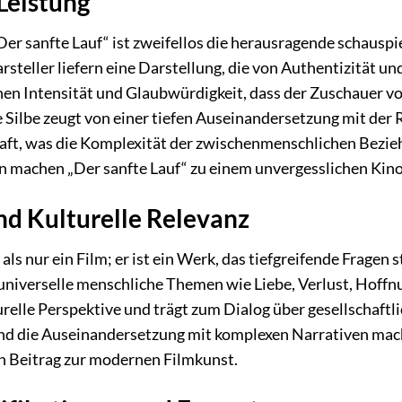
Leistung
 „Der sanfte Lauf“ ist zweifellos die herausragende schaus
teller liefern eine Darstellung, die von Authentizität und
en Intensität und Glaubwürdigkeit, dass der Zuschauer von 
de Silbe zeugt von einer tiefen Auseinandersetzung mit der
aft, was die Komplexität der zwischenmenschlichen Bezie
n machen „Der sanfte Lauf“ zu einem unvergesslichen Kino
nd Kulturelle Relevanz
als nur ein Film; er ist ein Werk, das tiefgreifende Fragen s
 universelle menschliche Themen wie Liebe, Verlust, Hoffn
turelle Perspektive und trägt zum Dialog über gesellschaft
und die Auseinandersetzung mit komplexen Narrativen mach
 Beitrag zur modernen Filmkunst.