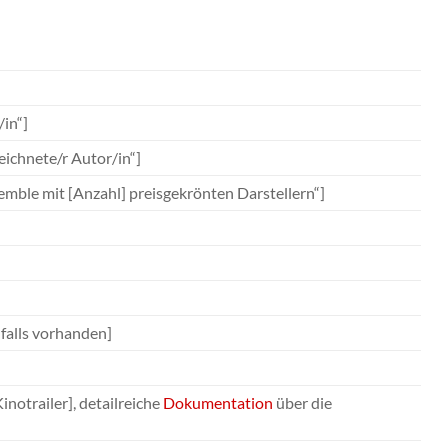
/in“]
ichnete/r Autor/in“]
semble mit [Anzahl] preisgekrönten Darstellern“]
falls vorhanden]
notrailer], detailreiche
Dokumentation
über die