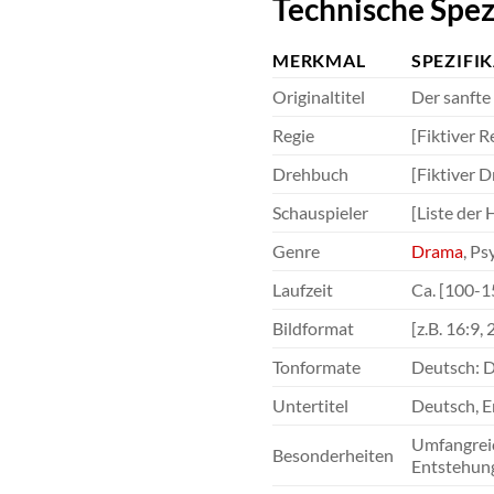
Technische Spez
MERKMAL
SPEZIFI
Originaltitel
Der sanfte
Regie
[Fiktiver 
Drehbuch
[Fiktiver 
Schauspieler
[Liste der
Genre
Drama
, P
Laufzeit
Ca. [100-1
Bildformat
[z.B. 16:9,
Tonformate
Deutsch: D
Untertitel
Deutsch, E
Umfangreic
Besonderheiten
Entstehung