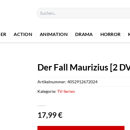
Suchen
nach:
UER
ACTION
ANIMATION
DRAMA
HORROR
Der Fall Maurizius [2 D
Artikelnummer:
4052912672024
Kategorie:
TV-Serien
17,99
€