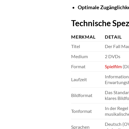
Optimale Zugänglichke
Technische Spez
MERKMAL
DETAIL
Titel
Der Fall Mau
Medium
2 DVDs
Format
Spielfilm
(Di
Informatione
Laufzeit
Erwartungsh
Das Standar
Bildformat
klares Bildf
In der Regel
Tonformat
musikalisch
Deutsch (OV 
Sprachen