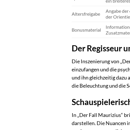
ein breitere
Angabe der o
Altersfreigabe
der Orienti
Information
Bonusmaterial
Zusatzmateri
Der Regisseur u
Die Inszenierung von „Der
einzufangen und die psych
und ihn gleichzeitig dazu
die Beleuchtung und die S
Schauspielerisc
In „Der Fall Maurizius“ b
darstellen. Die Nuancen i