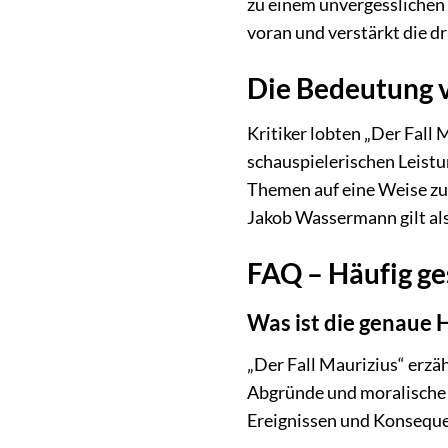
zu einem unvergesslichen 
voran und verstärkt die 
Die Bedeutung vo
Kritiker lobten „Der Fall
schauspielerischen Leistu
Themen auf eine Weise zu
Jakob Wassermann gilt al
FAQ – Häufig ges
Was ist die genaue 
„Der Fall Maurizius“ erzä
Abgründe und moralische V
Ereignissen und Konsequen