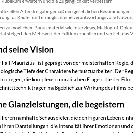
s Publikum erweitern und die Zugänglichkeit verbessern.
ffiziellen Altersfreigabe gemäß den gesetzlichen Bestimmungen, di
erung für Käufer und ermöglicht eine verantwortungsvolle Nutzun
en zu möglichem Bonusmaterial wie Interviews, Making-of-Dokume
al steigert den Mehrwert der Edition erheblich und vertieft das 
nd seine Vision
 Fall Maurizius“ ist geprägt von der meisterhaften Regie, 
ologische Tiefe der Charaktere herauszuarbeiten. Der Reg
 anzuregen, die komplexen moralischen Fragen, die der Film
chnitttechnik tragen maßgeblich zur Wirkung des Films be
he Glanzleistungen, die begeistern
rillieren namhafte Schauspieler, die den Figuren Leben ei
n ihren Darstellungen, die Intensität ihrer Emotionen und