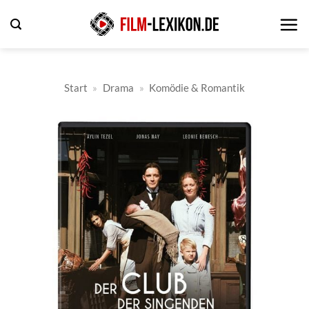
Zum
Inhalt
springen
Start
»
Drama
»
Komödie & Romantik