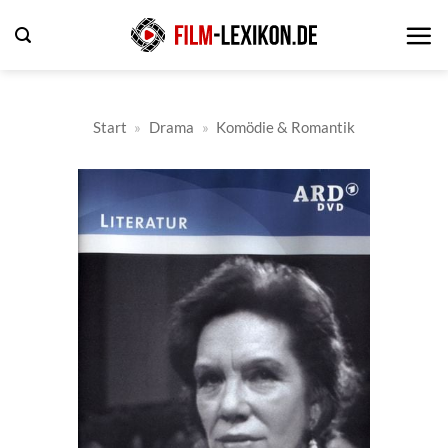
Zum
Inhalt
springen
Start
»
Drama
»
Komödie & Romantik