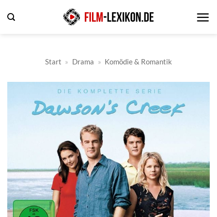
Zum
Inhalt
springen
Start
»
Drama
»
Komödie & Romantik