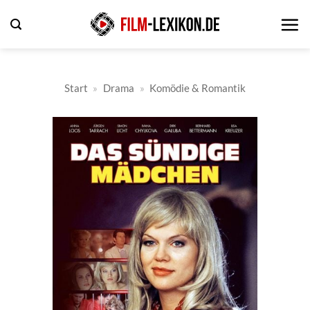
Zum
Inhalt
springen
Start
»
Drama
»
Komödie & Romantik