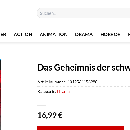
Suchen
nach:
UER
ACTION
ANIMATION
DRAMA
HORROR
Das Geheimnis der sch
Artikelnummer:
4042564156980
Kategorie:
Drama
16,99
€