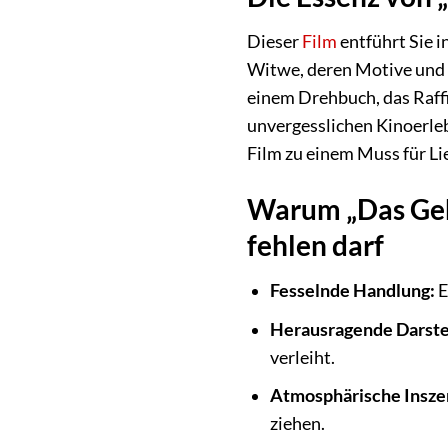
Dieser
Film
entführt Sie i
Witwe, deren Motive und H
einem Drehbuch, das Raff
unvergesslichen Kinoerleb
Film zu einem Muss für L
Warum „Das Geh
fehlen darf
Fesselnde Handlung:
E
Herausragende Darstel
verleiht.
Atmosphärische Insze
ziehen.