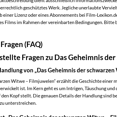
uktbeschreibung dient ausschließlich Informationszweck
berrechtlich geschütztes Werk. Jegliche unerlaubte Verviel
b einer Lizenz oder eines Abonnements bei Film-Lexikon.d
s Films im Rahmen der vereinbarten Bedingungen. Bitte 
 Fragen (FAQ)
stellte Fragen zu Das Geheimnis de
 Handlung von „Das Geheimnis der schwarzen 
zen Witwe – Filmjuwelen“ erzählt die Geschichte einer my
verwickelt ist. Im Kern geht es um Intrigen, Täuschung und
uf den Kopf stellt. Die genauen Details der Handlung sind 
 zu unterstreichen.