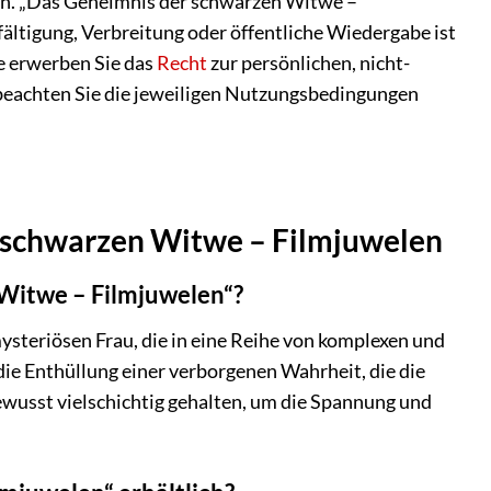
en. „Das Geheimnis der schwarzen Witwe –
fältigung, Verbreitung oder öffentliche Wiedergabe ist
e erwerben Sie das
Recht
zur persönlichen, nicht-
beachten Sie die jeweiligen Nutzungsbedingungen
r schwarzen Witwe – Filmjuwelen
Witwe – Filmjuwelen“?
steriösen Frau, die in eine Reihe von komplexen und
 die Enthüllung einer verborgenen Wahrheit, die die
bewusst vielschichtig gehalten, um die Spannung und