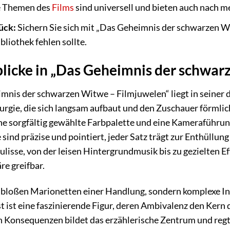
 Themen des
Films
sind universell und bieten auch nach 
ück:
Sichern Sie sich mit „Das Geheimnis der schwarzen Wi
bliothek fehlen sollte.
nblicke in „Das Geheimnis der schwa
mnis der schwarzen Witwe – Filmjuwelen“ liegt in seiner de
gie, die sich langsam aufbaut und den Zuschauer förmlich 
ine sorgfältig gewählte Farbpalette und eine Kameraführu
 sind präzise und pointiert, jeder Satz trägt zur Enthüllun
lisse, von der leisen Hintergrundmusik bis zu gezielten E
e greifbar.
e bloßen Marionetten einer Handlung, sondern komplexe I
 ist eine faszinierende Figur, deren Ambivalenz den Kern
Konsequenzen bildet das erzählerische Zentrum und regt 