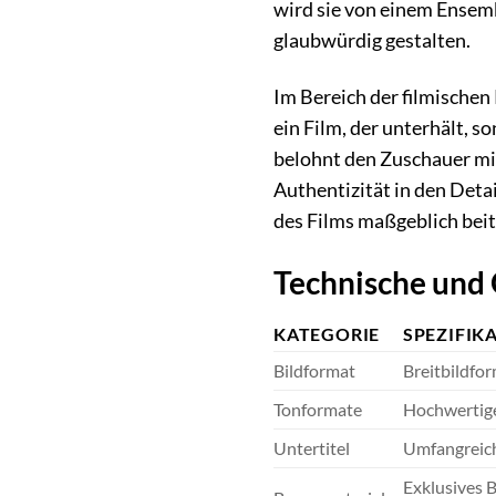
wird sie von einem Ensemb
glaubwürdig gestalten.
Im Bereich der filmischen
ein Film, der unterhält,
belohnt den Zuschauer mit
Authentizität in den Deta
des Films maßgeblich beit
Technische und
KATEGORIE
SPEZIFIK
Bildformat
Breitbildfo
Tonformate
Hochwertige 
Untertitel
Umfangreich
Exklusives 