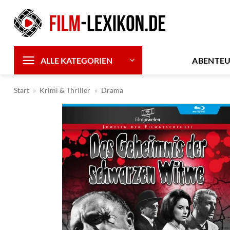
Zum
Inhalt
springen
ABENTE
ALLE KATEGORIEN
Start
»
Krimi & Thriller
»
Drama