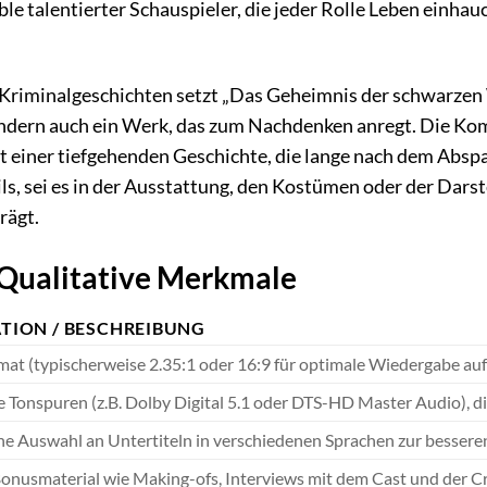
le talentierter Schauspieler, die jeder Rolle Leben einh
 Kriminalgeschichten setzt „Das Geheimnis der schwarzen 
 sondern auch ein Werk, das zum Nachdenken anregt. Die K
 einer tiefgehenden Geschichte, die lange nach dem Abspa
ils, sei es in der Ausstattung, den Kostümen oder der Dar
rägt.
 Qualitative Merkmale
ATION / BESCHREIBUNG
rmat (typischerweise 2.35:1 oder 16:9 für optimale Wiedergabe a
Tonspuren (z.B. Dolby Digital 5.1 oder DTS-HD Master Audio), die
e Auswahl an Untertiteln in verschiedenen Sprachen zur besseren 
Bonusmaterial wie Making-ofs, Interviews mit dem Cast und der Cr