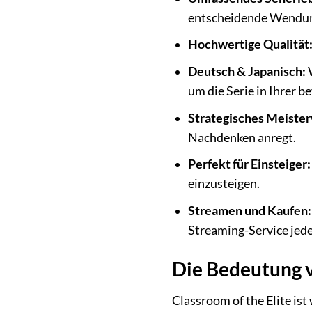
entscheidende Wendu
Hochwertige Qualität
Deutsch & Japanisch:
W
um die Serie in Ihrer 
Strategisches Meiste
Nachdenken anregt.
Perfekt für Einsteiger:
einzusteigen.
Streamen und Kaufen:
Streaming-Service jede
Die Bedeutung v
Classroom of the Elite ist