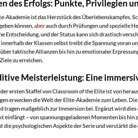
 des Erfolgs: Punkte, Privilegien u
te-Akademie ist das Herzstück des Überlebenskampfes. Sch
sgeben können,
aber
auch durch Prüfungen und spezielle He
sche Entscheidung, und der Status kann sich drastisch vers
innerhalb der Klassen selbst treibt die Spannung voran un
r taktische Allianzen bis hin zu emotionaler Erpressung –
iele zu erreichen.
ditive Meisterleistung: Eine immersi
er ersten Staffel von Classroom of the Elite ist von hera
n erwecken die Welt der Elite-Akademie zum Leben. Die c
d tragen maßgeblich zur Immersion bei. Ergänzt wird dies
kt einfängt – von spannungsgeladenen Momenten bis hin zu
 die psychologischen Aspekte der Serie und verstärkt di