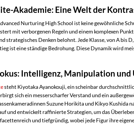
Elite-Akademie: Eine Welt der Kontra
dvanced Nurturing High School ist keine gewöhnliche Schu
astert mit verborgenen Regeln und einem komplexen Punkte
und strategisches Denken belohnt. Jede Klasse, von A bis D
tieg ist eine ständige Bedrohung. Diese Dynamik wird meis
okus: Intelligenz, Manipulation und
te
steht Kiyotaka Ayanokouji, ein scheinbar durchschnittlic
rbirgt sich ein messerscharfer Verstand und ein außergew
ssenkameradinnen Suzune Horikita und Kikyo Kushida navi
uf und entwickelt raffinierte Strategien, um das Überleben
facettenreich und tiefgründig, wobei jede Figur ihre eige