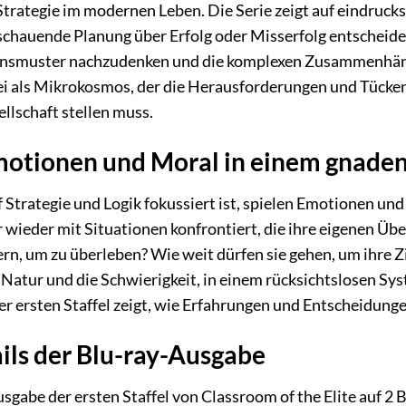
 Strategie im modernen Leben. Die Serie zeigt auf eindruc
hauende Planung über Erfolg oder Misserfolg entscheiden 
nsmuster nachzudenken und die komplexen Zusammenhänge
i als Mikrokosmos, der die Herausforderungen und Tücken w
llschaft stellen muss.
motionen und Moral in einem gnade
f Strategie und Logik fokussiert ist, spielen Emotionen u
wieder mit Situationen konfrontiert, die ihre eigenen Üb
n, um zu überleben? Wie weit dürfen sie gehen, um ihre Zie
atur und die Schwierigkeit, in einem rücksichtslosen Sys
er ersten Staffel zeigt, wie Erfahrungen und Entscheidung
ils der Blu-ray-Ausgabe
gabe der ersten Staffel von Classroom of the Elite auf 2 B