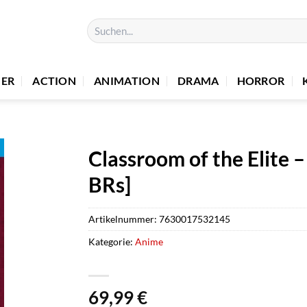
Suchen
nach:
UER
ACTION
ANIMATION
DRAMA
HORROR
Classroom of the Elite 
BRs]
Artikelnummer:
7630017532145
Kategorie:
Anime
69,99
€