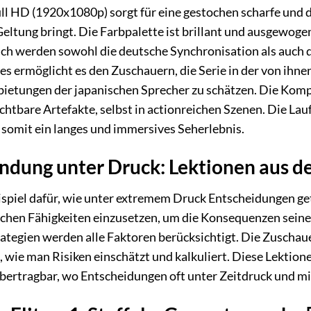
ll HD (1920x1080p) sorgt für eine gestochen scharfe und d
eltung bringt. Die Farbpalette ist brillant und ausgewoge
ch werden sowohl die deutsche Synchronisation als auch d
es ermöglicht es den Zuschauern, die Serie in der von ih
ietungen der japanischen Sprecher zu schätzen. Die Kompr
ichtbare Artefakte, selbst in actionreichen Szenen. Die La
t somit ein langes und immersives Seherlebnis.
ndung unter Druck: Lektionen aus d
eispiel dafür, wie unter extremem Druck Entscheidungen g
schen Fähigkeiten einzusetzen, um die Konsequenzen sei
Strategien werden alle Faktoren berücksichtigt. Die Zusch
 wie man Risiken einschätzt und kalkuliert. Diese Lektione
übertragbar, wo Entscheidungen oft unter Zeitdruck und 