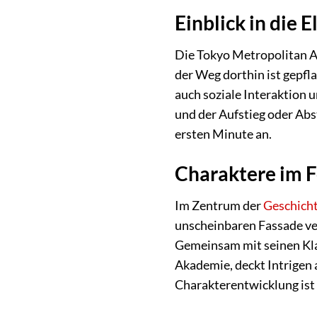
Einblick in die 
Die Tokyo Metropolitan A
der Weg dorthin ist gepfl
auch soziale Interaktion 
und der Aufstieg oder Abs
ersten Minute an.
Charaktere im F
Im Zentrum der
Geschich
unscheinbaren Fassade ve
Gemeinsam mit seinen Kla
Akademie, deckt Intrigen a
Charakterentwicklung ist 