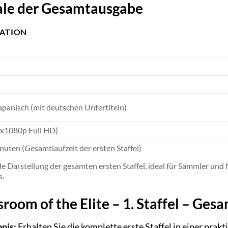
le der Gesamtausgabe
KATION
apanisch (mit deutschen Untertiteln)
0x1080p Full HD)
nuten (Gesamtlaufzeit der ersten Staffel)
 Darstellung der gesamten ersten Staffel, ideal für Sammler und N
s.
oom of the Elite – 1. Staffel – Ges
nis:
Erhalten Sie die komplette erste Staffel in einer pra