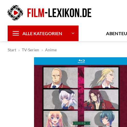
Zum
Inhalt
springen
ABENTE
ALLE KATEGORIEN
Start
»
TV-Serien
»
Anime