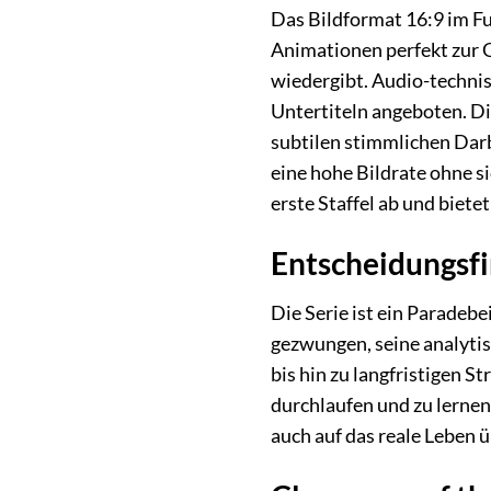
Das Bildformat 16:9 im Fu
Animationen perfekt zur G
wiedergibt. Audio-technis
Untertiteln angeboten. Di
subtilen stimmlichen Darb
eine hohe Bildrate ohne s
erste Staffel ab und biete
Entscheidungsfi
Die Serie ist ein Paradeb
gezwungen, seine analyti
bis hin zu langfristigen 
durchlaufen und zu lernen,
auch auf das reale Leben 