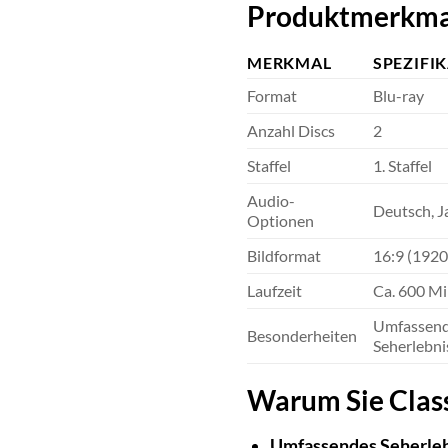
Produktmerkma
MERKMAL
SPEZIFI
Format
Blu-ray
Anzahl Discs
2
Staffel
1. Staffel
Audio-
Deutsch, J
Optionen
Bildformat
16:9 (192
Laufzeit
Ca. 600 Mi
Umfassende
Besonderheiten
Seherlebni
Warum Sie Classr
Umfassendes Seherleb