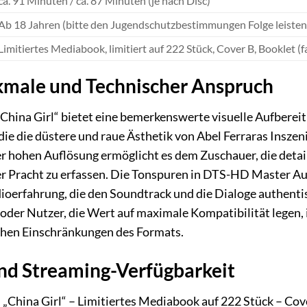
ca. 91 Minuten / ca. 87 Minuten (je nach Disc)
Ab 18 Jahren (bitte den Jugendschutzbestimmungen Folge leisten
Limitiertes Mediabook, limitiert auf 222 Stück, Cover B, Booklet 
male und Technischer Anspruch
China Girl“ bietet eine bemerkenswerte visuelle Aufbereitu
 die die düstere und raue Ästhetik von Abel Ferraras Insze
ner hohen Auflösung ermöglicht es dem Zuschauer, die det
er Pracht zu erfassen. Die Tonspuren in DTS-HD Master Au
oerfahrung, die den Soundtrack und die Dialoge authentis
 oder Nutzer, die Wert auf maximale Kompatibilität legen
chen Einschränkungen des Formats.
nd Streaming-Verfügbarkeit
, „China Girl“ – Limitiertes Mediabook auf 222 Stück – Cov