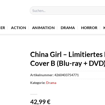
Suchen
nach:
UER
ACTION
ANIMATION
DRAMA
HORROR
China Girl – Limitierte
Cover B (Blu-ray + DVD
Artikelnummer:
4260403754771
Kategorie:
Drama
42,99
€