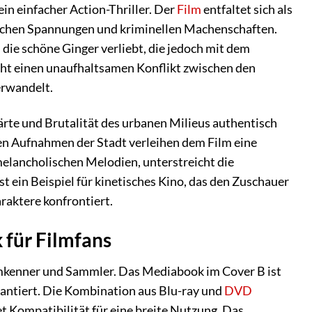
ein einfacher Action-Thriller. Der
Film
entfaltet sich als
ischen Spannungen und kriminellen Machenschaften.
 die schöne Ginger verliebt, die jedoch mit dem
ht einen unaufhaltsamen Konflikt zwischen den
erwandelt.
Härte und Brutalität des urbanen Milieus authentisch
hen Aufnahmen der Stadt verleihen dem Film eine
lancholischen Melodien, unterstreicht die
 ist ein Beispiel für kinetisches Kino, das den Zuschauer
raktere konfrontiert.
 für Filmfans
Filmkenner und Sammler. Das Mediabook im Cover B ist
rantiert. Die Kombination aus Blu-ray und
DVD
t Kompatibilität für eine breite Nutzung. Das