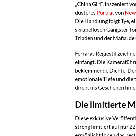
„China Girl“, inszeniert v
düsteres
Porträt
von
New
Die Handlung folgt Tye, e
skrupellosen Gangster Ton
Triaden und der Mafia, de
Ferraras Regiestil zeichne
einfängt. Die Kameraführu
beklemmende Dichte. Der 
emotionale Tiefe und die
direkt ins Geschehen hine
Die limitierte 
Diese exklusive Veröffent
streng limitiert auf nur 
ermöglicht Ihnen das best