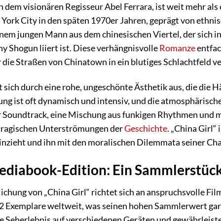
on dem visionären Regisseur Abel Ferrara, ist weit mehr als 
York City in den späten 1970er Jahren, geprägt von ethn
inem jungen Mann aus dem chinesischen Viertel, der sich in
y Shogun liiert ist. Diese verhängnisvolle
Romanze
entfac
r die Straßen von Chinatown in ein blutiges Schlachtfeld v
t sich durch eine rohe, ungeschönte Ästhetik aus, die die 
ng ist oft dynamisch und intensiv, und die atmosphärisc
Soundtrack, eine Mischung aus funkigen Rhythmen und me
 tragischen Unterströmungen der
Geschichte
. „China Girl“
inzieht und ihn mit den moralischen Dilemmata seiner Cha
Mediabook-Edition: Ein Sammlerstück
lichung von „China Girl“ richtet sich an anspruchsvolle 
222 Exemplare weltweit, was seinen hohen Sammlerwert ga
e Seherlebnis auf verschiedenen Geräten und gewährleiste