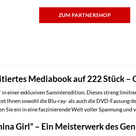
ZUM PARTNERSHOP
mitiertes Mediabook auf 222 Stück – 
“ in einer exklusiven Sammleredition. Dieses streng limit
etet Ihnen sowohl die Blu-ray- als auch die DVD-Fassung d
 Sie ein in eine faszinierende Welt voller Spannung und vi
hina Girl“ – Ein Meisterwerk des Ge