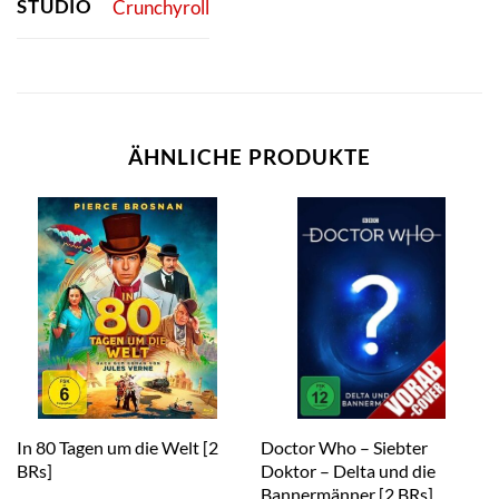
STUDIO
Crunchyroll
ÄHNLICHE PRODUKTE
In 80 Tagen um die Welt [2
Doctor Who – Siebter
BRs]
Doktor – Delta und die
Bannermänner [2 BRs]