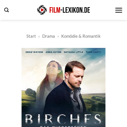
Zum
Inhalt
springen
Start
»
Drama
»
Komödie & Romantik