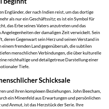
l beginnt
Engländer, der nach Indien reist, um das dortige
 als nur ein Geschäftssitz; es ist ein Symbol für
t, das Erbe seines Vaters anzutreten und das
en Angelegenheiten der damaligen Zeit verwickelt. Sein
ifft, deren Gegenwart sein Herz und seinen Verstand in
 in einem fremden Land gegenübersah, die subtilen
iefen menschlichen Verbindungen, die über kulturelle
ine reichhaltige und detailgetreue Darstellung einer
tionaler Tiefe.
menschlicher Schicksale
kteren und ihren komplexen Beziehungen. John Beecham,
durch ein Minenfeld aus Erwartungen und persönlichen
und Anmut, ist das Herzstück der Serie. Ihre