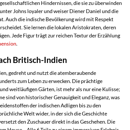
esellschaftlichen Hindernissen, die sie zu überwinden
unter Johns loyaler und weiser Diener Daniel und die
t. Auch die indische Bevölkerung wird mit Respekt
rscheidet. Sie lernen die lokalen Aristokraten, deren
gen. Jede Figur trägt zur reichen Textur der Erzählung
ension
.
ach Britisch-Indien
ndien, gedreht und nutzt die atemberaubende
hunderts zum Leben zu erwecken. Die prächtige
nd weitläufigen Gärten, ist mehr als nur eine Kulisse;
me sind von historischer Genauigkeit und Eleganz, was
Seidenstoffen der indischen Adligen bis zu den
prüchliche Welt wider, in der sich die Geschichte
versetzt den Zuschauer direkt in das Geschehen. Die
m House – Alle 6 Teile zu einem immersiven Erlebnis,