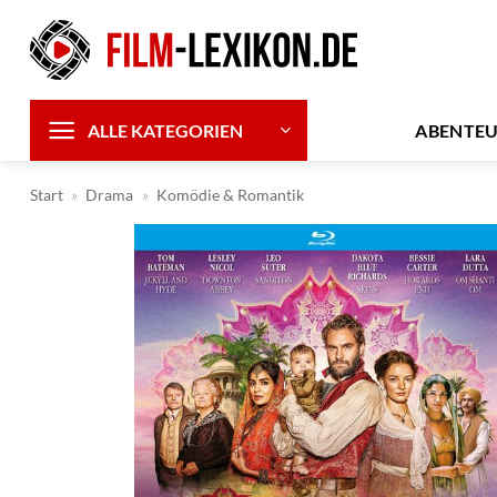
Zum
Inhalt
springen
ABENTE
ALLE KATEGORIEN
Start
»
Drama
»
Komödie & Romantik