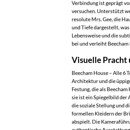
Verbindung ist geprägt vo
versuchen. Unterstützt we
resolute Mrs. Gee, die H
und Tiefe dargestellt, was
Lebensweise und die subtil
bei und verleiht Beecham 
Visuelle Pracht 
Beecham House – Alle 6 Tei
Architektur und die üppig
Festung, die als Beecham 
sie ist ein Spiegelbild d
die soziale Stellung und d
formellen Kleidern der Bri
abspielt. Die Kameraführu
authentische Ausstattung 