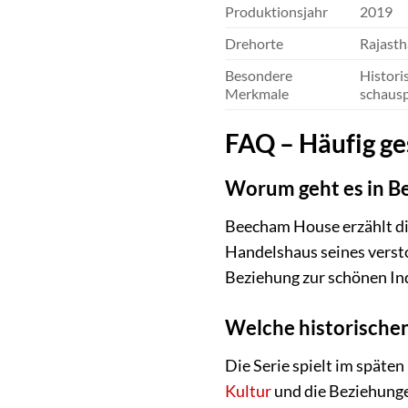
Produktionsjahr
2019
Drehorte
Rajasth
Besondere
Histori
Merkmale
schausp
FAQ – Häufig ge
Worum geht es in 
Beecham House erzählt die
Handelshaus seines verst
Beziehung zur schönen Ind
Welche historischen
Die Serie spielt im späten
Kultur
und die Beziehunge