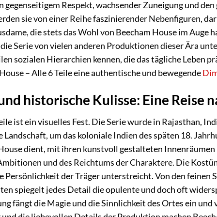
n gegenseitigem Respekt, wachsender Zuneigung und den g
rden sie von einer Reihe faszinierender Nebenfiguren, dar
ausdame, die stets das Wohl von Beecham House im Auge ha
 die Serie von vielen anderen Produktionen dieser Ära unte
en sozialen Hierarchien kennen, die das tägliche Leben prä
House – Alle 6 Teile eine authentische und bewegende
Dim
und historische Kulisse: Eine Reise n
le ist ein visuelles Fest. Die Serie wurde in Rajasthan, I
e Landschaft, um das koloniale Indien des späten 18. Jahr
House dient, mit ihren kunstvoll gestalteten Innenräumen u
er Ambitionen und des Reichtums der Charaktere. Die Kostü
ie Persönlichkeit der Träger unterstreicht. Von den feinen 
ten spiegelt jedes Detail die opulente und doch oft widers
ng fängt die Magie und die Sinnlichkeit des Ortes ein und 
und die liebevollen Details der Produktion machen Beecha