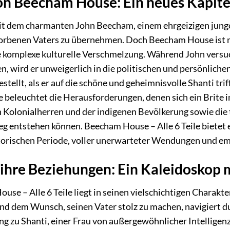
n Beecham House: Ein neues Kapite
t dem charmanten John Beecham, einem ehrgeizigen jungen 
rbenen Vaters zu übernehmen. Doch Beecham House ist mehr
 komplexe kulturelle Verschmelzung. Während John versuch
en, wird er unweigerlich in die politischen und persönlich
stellt, als er auf die schöne und geheimnisvolle Shanti tr
ie beleuchtet die Herausforderungen, denen sich ein Brite
Kolonialherren und der indigenen Bevölkerung sowie die t
g entstehen können. Beecham House – Alle 6 Teile bietet e
torischen Periode, voller unerwarteter Wendungen und emo
ihre Beziehungen: Ein Kaleidoskop 
use – Alle 6 Teile liegt in seinen vielschichtigen Chara
und dem Wunsch, seinen Vater stolz zu machen, navigiert 
 zu Shanti, einer Frau von außergewöhnlicher Intelligenz 