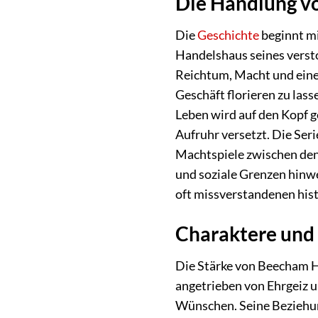
Die Handlung vo
Die
Geschichte
beginnt mi
Handelshaus seines versto
Reichtum, Macht und eine
Geschäft florieren zu lass
Leben wird auf den Kopf ge
Aufruhr versetzt. Die Ser
Machtspiele zwischen den 
und soziale Grenzen hinwe
oft missverstandenen his
Charaktere und 
Die Stärke von Beecham Ho
angetrieben von Ehrgeiz 
Wünschen. Seine Beziehung