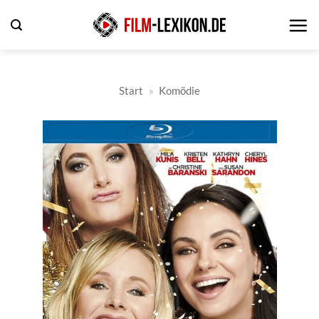
Zum
Inhalt
springen
Start
»
Komödie