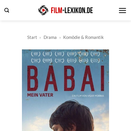
Zum
Inhalt
springen
Start
»
Drama
»
Komödie & Romantik