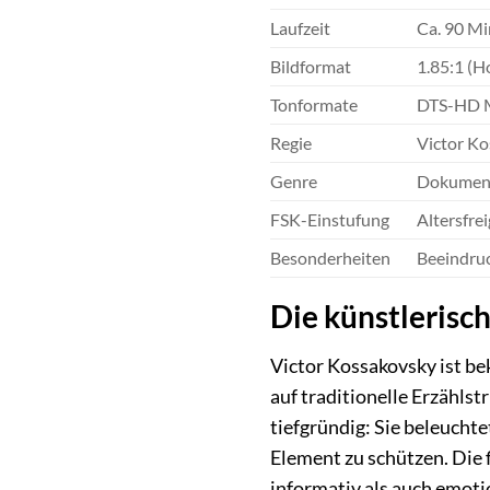
Laufzeit
Ca. 90 M
Bildformat
1.85:1 (H
Tonformate
DTS-HD Ma
Regie
Victor K
Genre
Dokument
FSK-Einstufung
Altersfre
Besonderheiten
Beeindruc
Die künstlerisc
Victor Kossakovsky ist be
auf traditionelle Erzählst
tiefgründig: Sie beleucht
Element zu schützen. Die
informativ als auch emot