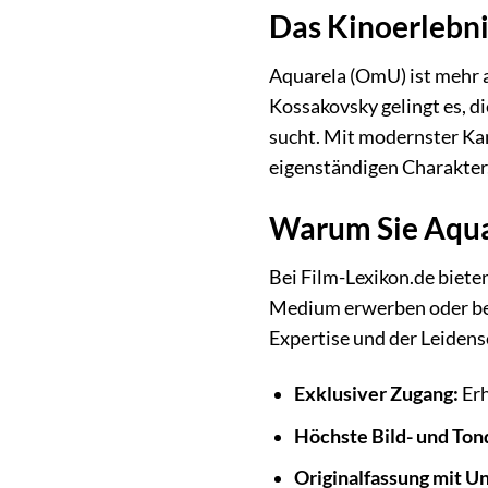
Das Kinoerlebn
Aquarela (OmU) ist mehr a
Kossakovsky gelingt es, di
sucht. Mit modernster Ka
eigenständigen Charakter,
Warum Sie Aquar
Bei Film-Lexikon.de biete
Medium erwerben oder bequ
Expertise und der Leidensc
Exklusiver Zugang:
Erh
Höchste Bild- und Tonq
Originalfassung mit U