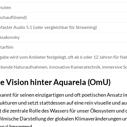
inuten
ochauflösend)
ster Audio 5.1 (oder vergleichbar für Streaming)
ossakovsky
arfilm
igabe wird vom Anbieter festgelegt, oft ab 6 oder 12 Jahren für 
kende Naturaufnahmen, innovative Kameratechnik, immersive So
he Vision hinter Aquarela (OmU)
kannt für seinen einzigartigen und oft poetischen Ansatz 
rukturen und setzt stattdessen auf eine rein visuelle und au
et die zentrale Rolle des Wassers für unser Ökosystem und
 filmische Darstellung der globalen Klimaveränderungen u
ional bewegend.