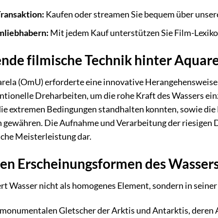
Transaktion:
Kaufen oder streamen Sie bequem über unsere
mliebhabern:
Mit jedem Kauf unterstützen Sie Film-Lexikon
nde filmische Technik hinter Aquar
arela (OmU) erforderte eine innovative Herangehensweise 
tionelle Dreharbeiten, um die rohe Kraft des Wassers ein
 die extremen Bedingungen standhalten konnten, sowie die
n gewähren. Die Aufnahme und Verarbeitung der riesigen D
sche Meisterleistung dar.
nen Erscheinungsformen des Wassers
t Wasser nicht als homogenes Element, sondern in seiner u
monumentalen Gletscher der Arktis und Antarktis, deren