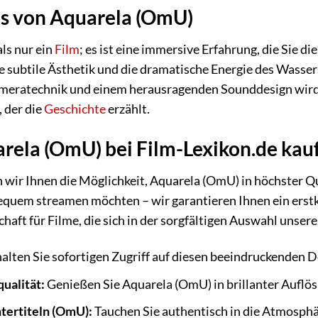
is von Aquarela (OmU)
ls nur ein
Film
; es ist eine immersive Erfahrung, die Sie d
e subtile Ästhetik und die dramatische Energie des Wassers 
meratechnik und einem herausragenden Sounddesign wird j
 der die
Geschichte
erzählt.
ela (OmU) bei Film-Lexikon.de kauf
n wir Ihnen die Möglichkeit, Aquarela (OmU) in höchster Qu
em streamen möchten – wir garantieren Ihnen ein erstkla
haft für Filme, die sich in der sorgfältigen Auswahl unsere
alten Sie sofortigen Zugriff auf diesen beeindruckenden 
ualität:
Genießen Sie Aquarela (OmU) in brillanter Auflös
ntertiteln (OmU):
Tauchen Sie authentisch in die Atmosph