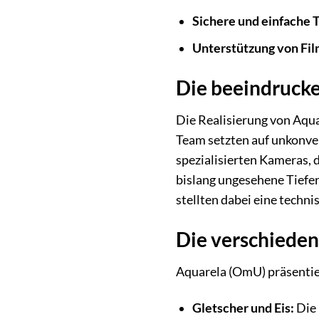
Sichere und einfache 
Unterstützung von Fil
Die beeindrucke
Die Realisierung von Aqu
Team setzten auf unkonven
spezialisierten Kameras,
bislang ungesehene Tiefe
stellten dabei eine techni
Die verschiede
Aquarela (OmU) präsentier
Gletscher und Eis:
Die 