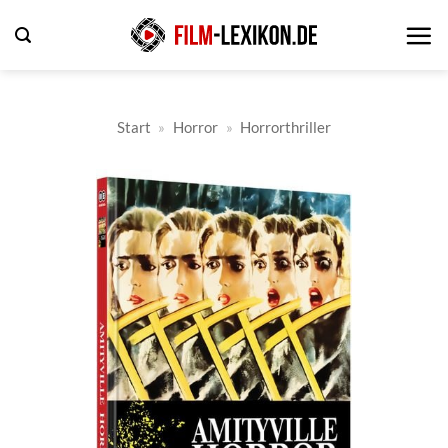
Zum
Inhalt
springen
Start
»
Horror
»
Horrorthriller