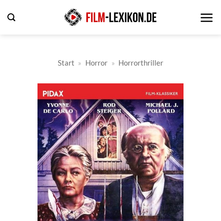
Zum
Inhalt
springen
Start
»
Horror
»
Horrorthriller