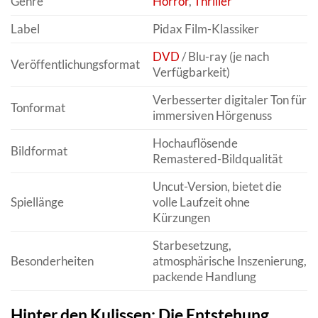
Genre
Horror
,
Thriller
Label
Pidax Film-Klassiker
DVD
/ Blu-ray (je nach
Veröffentlichungsformat
Verfügbarkeit)
Verbesserter digitaler Ton für
Tonformat
immersiven Hörgenuss
Hochauflösende
Bildformat
Remastered-Bildqualität
Uncut-Version, bietet die
Spiellänge
volle Laufzeit ohne
Kürzungen
Starbesetzung,
Besonderheiten
atmosphärische Inszenierung,
packende Handlung
Hinter den Kulissen: Die Entstehung