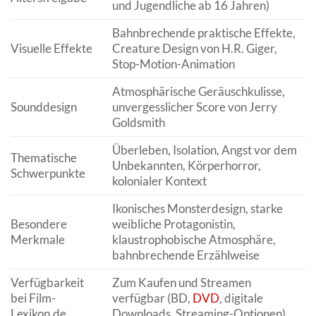
und Jugendliche ab 16 Jahren)
Bahnbrechende praktische Effekte,
Visuelle Effekte
Creature Design von H.R. Giger,
Stop-Motion-Animation
Atmosphärische Geräuschkulisse,
Sounddesign
unvergesslicher Score von Jerry
Goldsmith
Überleben, Isolation, Angst vor dem
Thematische
Unbekannten, Körperhorror,
Schwerpunkte
kolonialer Kontext
Ikonisches Monsterdesign, starke
Besondere
weibliche Protagonistin,
Merkmale
klaustrophobische Atmosphäre,
bahnbrechende Erzählweise
Verfügbarkeit
Zum Kaufen und Streamen
bei Film-
verfügbar (BD,
DVD
, digitale
Lexikon.de
Downloads, Streaming-Optionen)