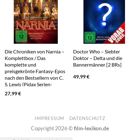
Die Chroniken von Narnia –
Doctor Who – Siebter
Komplettbox / Das
Doktor – Delta und die
komplette und
Bannermänner [2 BRs]
preisgekrönte Fantasy-Epos
49,99
€
nach den Bestsellern von C.
S. Lewis (Pidax Serien-
Klassiker) [3 DVDs]
27,99
€
IMPRESSUM
DATENSCHUTZ
Copyright 2026 ©
film-lexikon.de