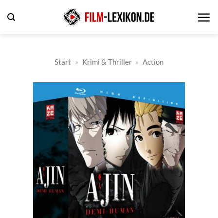
Zum
Inhalt
springen
Start
»
Krimi & Thriller
»
Action